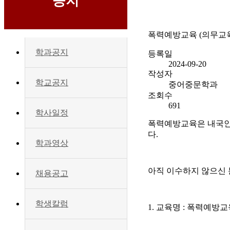
공지
폭력예방교육 (의무교육
학과공지
등록일
2024-09-20
작성자
학교공지
중어중문학과
조회수
691
학사일정
폭력예방교육은 내국인 
다.
학과영상
아직 이수하지 않으신 
채용공고
학생칼럼
1. 교육명 : 폭력예방