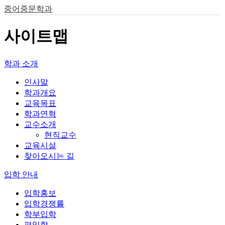
중어중문학과
사이트맵
학과 소개
인사말
학과개요
교육목표
학과연혁
교수소개
현직교수
교육시설
찾아오시는 길
입학 안내
입학홍보
입학경쟁률
학부입학
편입학